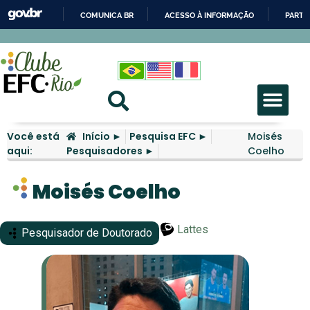
COMUNICA BR
ACESSO À INFORMAÇÃO
PARTI
IR
PARA
O
CONTEÚDO
Você está
Início ►
Pesquisa EFC ►
Moisés
aqui:
Pesquisadores ►
Coelho
Moisés Coelho
Lattes
Pesquisador de Doutorado