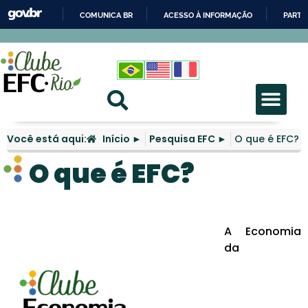
COMUNICA BR
ACESSO À INFORMAÇÃO
PARTI
IR
PARA
O
CONTEÚDO
Você está aqui:
Início ►
Pesquisa EFC ►
O que é EFC?
O que é EFC?
A Economia
da