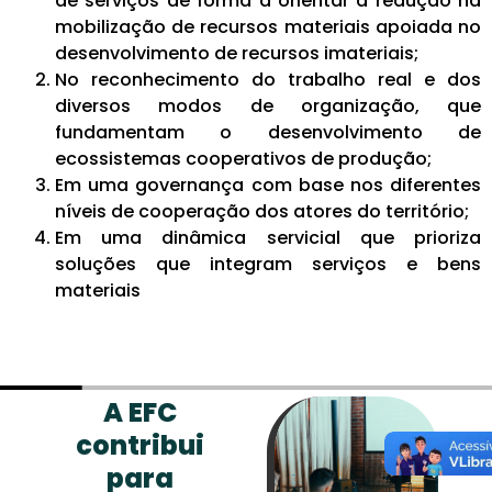
de serviços de forma a orientar a redução na
mobilização de recursos materiais apoiada no
desenvolvimento de recursos imateriais;
No reconhecimento do trabalho real e dos
diversos modos de organização, que
fundamentam o desenvolvimento de
ecossistemas cooperativos de produção;
Em uma governança com base nos diferentes
níveis de cooperação dos atores do território;
Em uma dinâmica servicial que prioriza
soluções que integram serviços e bens
materiais
A E
refl